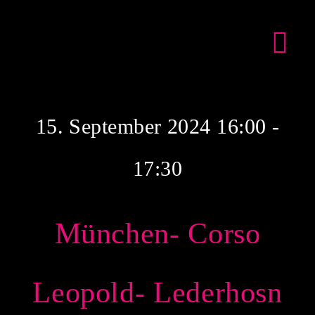
Zum
Inhalt
Tog
springen
Nav
15. September 2024 16:00 -
17:30
München- Corso
DIE W
Leopold- Lederhosn